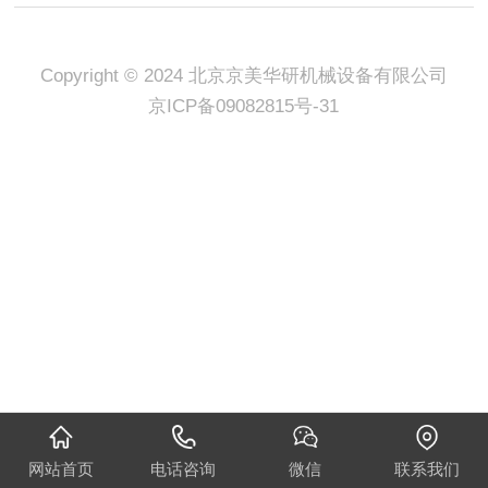
Copyright © 2024 北京京美华研机械设备有限公司
京ICP备09082815号-31
网站首页
电话咨询
微信
联系我们